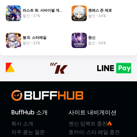
라스트 워: 서바이벌 게임/Last War
젠레스 존 제로
할인 -27%
할인 -34%
붕괴: 스타레일
원신
할인 -33%
할인 -34%
BuffHub 소개
사이트 내비게이션
회사 소개
젠신 임팩트 충전
자주 묻는 질문
호카이: 스타 레일 충전