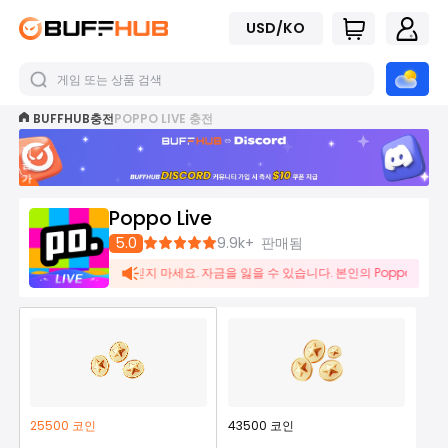
USD/KO
BUFFHUB
충전
POPPO LIVE 충전
지
금
가
입
하
Poppo Live
기
5.0
9.9k+
판매됨
신용카드 현금화 요청을 믿지 마세요. 자금을 잃을 수 있습니다. 본인의 Poppo Live
25500 코인
43500 코인