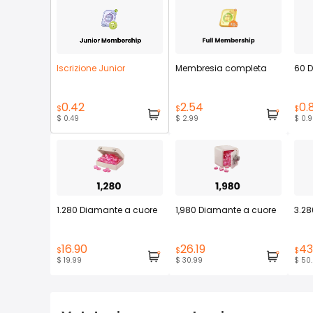
Iscrizione Junior
Membresia completa
60 
0.42
2.54
0.
$
$
$
$ 0.49
$ 2.99
$ 0.
1.280 Diamante a cuore
1,980 Diamante a cuore
3.28
16.90
26.19
43
$
$
$
$ 19.99
$ 30.99
$ 50