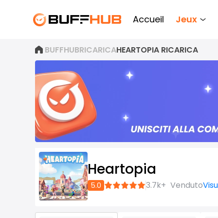
Accueil
Jeux
BUFFHUB
RICARICA
HEARTOPIA RICARICA
Heartopia
Iscriviti
3.7k+
Venduto
Visu
5.0
ora