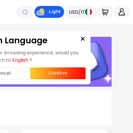
USD/IT
×
h Language
er browsing experience, would you
tch to
English
?
ncel
Confirm