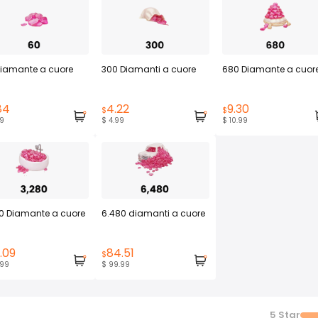
Diamante a cuore
300 Diamanti a cuore
680 Diamante a cuor
84
4.22
9.30
$
$
99
$ 4.99
$ 10.99
0 Diamante a cuore
6.480 diamanti a cuore
.09
84.51
$
.99
$ 99.99
5
Star