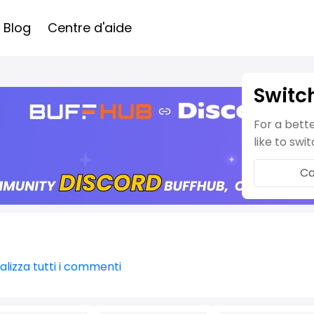
Blog
Centre d'aide
Switc
For a bett
like to swi
Ca
alizza tutti i commenti