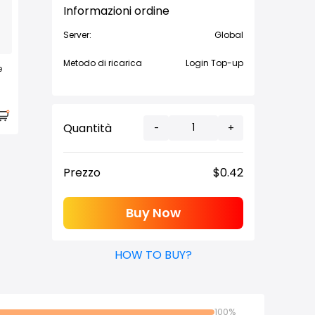
Informazioni ordine
Server:
Global
Metodo di ricarica
Login Top-up
e
Quantità
-
+
Prezzo
$
0.42
Buy Now
HOW TO BUY?
100%