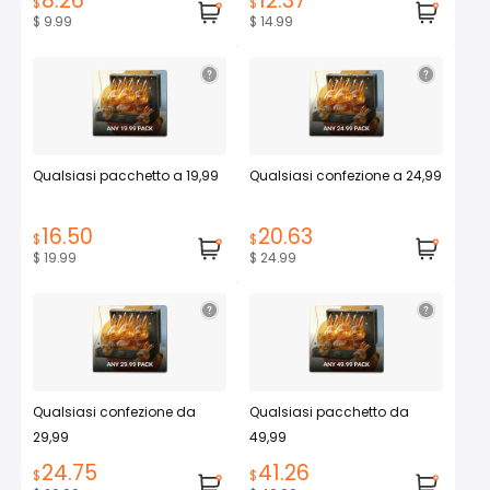
8.26
12.37
$
$
$ 9.99
$ 14.99
Qualsiasi pacchetto a 19,99
Qualsiasi confezione a 24,99
16.50
20.63
$
$
$ 19.99
$ 24.99
Qualsiasi confezione da
Qualsiasi pacchetto da
29,99
49,99
24.75
41.26
$
$