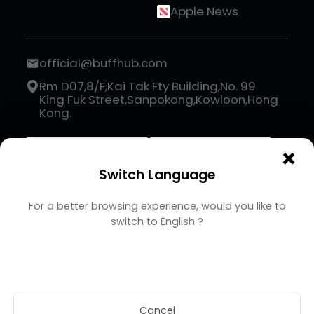
Apple News
official@buffhub.com
Rm D07,8/F,Kai Tak Fty Building,No. 99
King Fuk Street,Sanpokong,Kowloon,Hong
Kong.
×
Switch Language
For a better browsing experience, would you like to
switch to
English
?
Copyright BUFFHUB
© 2026 XGX GAMES LIMITED
Totale
-
+
Cancel