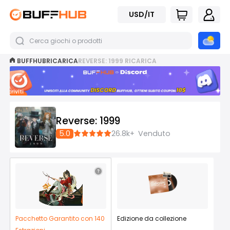
USD/IT
BUFFHUB
RICARICA
REVERSE: 1999 RICARICA
Iscriviti
ora
Reverse: 1999
5.0
26.8k+
Venduto
Pacchetto Garantito con 140
Edizione da collezione