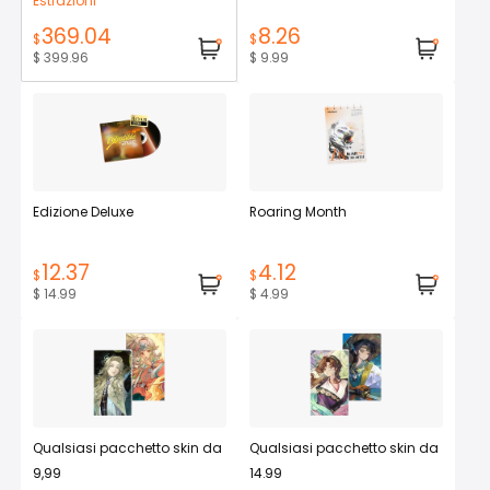
Estrazioni
369.04
8.26
$
$
$ 399.96
$ 9.99
Edizione Deluxe
Roaring Month
12.37
4.12
$
$
$ 14.99
$ 4.99
Qualsiasi pacchetto skin da
Qualsiasi pacchetto skin da
9,99
14.99