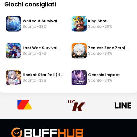
Giochi consigliati
Whiteout Survival
King Shot
Sconto -33%
Sconto -26%
Last War: Survival Game
Zenless Zone Zero(zzz)
Sconto -27%
Sconto -34%
Honkai: Star Rail (HSR)
Genshin Impact
Sconto -33%
Sconto -34%