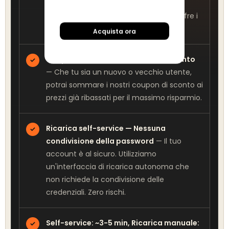
store ufficiale. Quando cerchi Gocce
chiare a prezzi convenienti, BuffHub offre i
migliori tassi sul mercato.
Acquista ora
Coupon cumulabili fino al 10% di sconto
✓
— Che tu sia un nuovo o vecchio utente,
potrai sommare i nostri coupon di sconto ai
prezzi già ribassati per il massimo risparmio.
Ricarica self-service — Nessuna
✓
condivisione della password
— Il tuo
account è al sicuro. Utilizziamo
un'interfaccia di ricarica autonoma che
non richiede la condivisione delle
credenziali. Zero rischi.
Self-service: ~3-5 min, Ricarica manuale:
✓