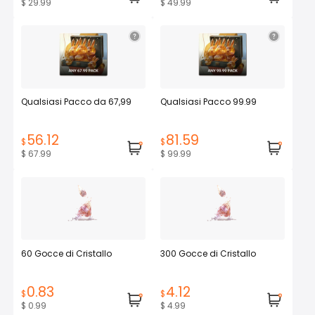
$ 29.99
$ 49.99
Qualsiasi Pacco da 67,99
Qualsiasi Pacco 99.99
56.12
81.59
$
$
$ 67.99
$ 99.99
60 Gocce di Cristallo
300 Gocce di Cristallo
0.83
4.12
$
$
$ 0.99
$ 4.99