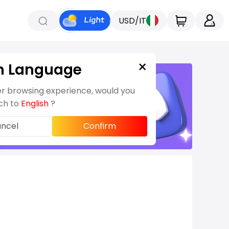
USD/IT
×
h Language
er browsing experience, would you
tch to
English
?
ncel
Confirm