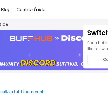
Blog
Centre d'aide
RICA
Switc
For a bett
like to swi
Ca
sualizza tutti i commenti