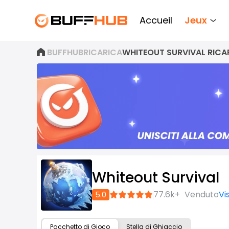
Accueil
Jeux
BUFFHUB
RICARICA
WHITEOUT SURVIVAL RICA
Whiteout Survival
Iscriviti
77.6k+
Venduto
Vi
5.0
ora
Pacchetto di Gioco
Stella di Ghiaccio