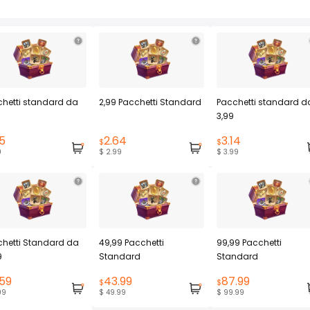
hetti standard da
2,99 Pacchetti Standard
Pacchetti standard d
3,99
5
2.64
3.14
$
$
9
$ 2.99
$ 3.99
hetti Standard da
49,99 Pacchetti
99,99 Pacchetti
9
Standard
Standard
.59
43.99
87.99
$
$
99
$ 49.99
$ 99.99