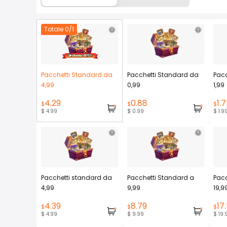
Totale 0/1
Pacchetti Standard da
Pacchetti Standard da
Pacc
4,99
0,99
1,99
4.29
0.88
1.7
$
$
$
$ 4.99
$ 0.99
$ 1.9
Pacchetti standard da
Pacchetti Standard a
Pacc
4,99
9,99
19,9
4.39
8.79
17
$
$
$
$ 4.99
$ 9.99
$ 19.