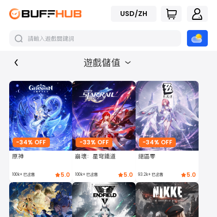
USD/ZH
遊戲儲值
-34% OFF
-33% OFF
-34% OFF
原神
崩壞：星穹鐵道
絕區零
5.0
5.0
5.0
100k+ 已出售
100k+ 已出售
93.2k+ 已出售