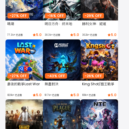
-27% OFF
-16% OFF
-29% OFF
鳴潮
明日方舟：終末地
勝利女神：妮姬
5.0
5.0
5.0
77.3k+ 已出售
30.3k+ 已出售
30.2k+ 已出售
-27% OFF
-26% OFF
-43% OFF
最後的戰爭Last War
King Shot/國王戰爭
無盡對決
5.0
5.0
5.0
82.9k+ 已出售
100k+ 已出售
91.7k+ 已出售