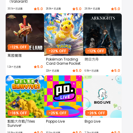
（Valorant）
5.0
5.0
5.0
26.9k+ 已出售
28.8k+ 已出售
30.1k+ 已出售
-12% OFF
-22% OFF
-12% OFF
萬國覺醒
Pokémon Trading
明日方舟
Card Game Pocket
5.0
1.2k+ 已出售
5.0
5.0
22k+ 已出售
6.8k+ 已出售
-16% OFF
-25% OFF
-26% OFF
點點大作戰/Tiles
Poppo Live
Bigo Live
Survive!
5.0
5.0
5.0
18.8k+ 已出售
10.1k+ 已出售
7.2k+ 已出售