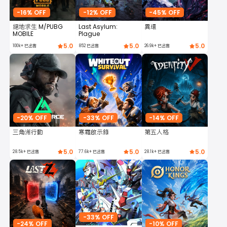
-12% OFF
-45% OFF
-16% OFF
Last Asylum:
異環
絕地求生 M/PUBG
Plague
MOBILE
5.0
5.0
5.0
852 已出售
26.9k+ 已出售
100k+ 已出售
-20% OFF
-33% OFF
-14% OFF
三角洲行動
寒霜啟示錄
第五人格
5.0
5.0
5.0
28.5k+ 已出售
77.6k+ 已出售
28.1k+ 已出售
-33% OFF
-24% OFF
-10% OFF