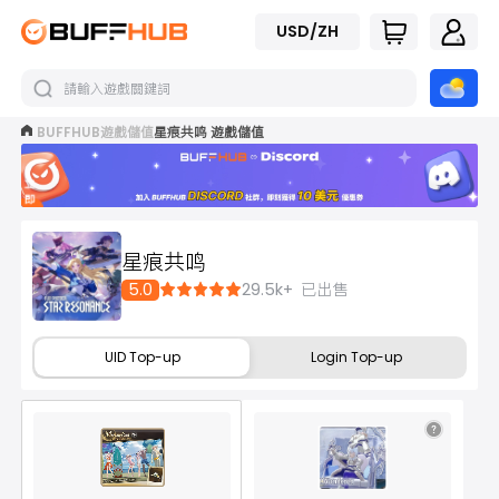
USD/ZH
BUFFHUB
遊戲儲值
星痕共鸣 遊戲儲值
立
即
加
入
星痕共鸣
5.0
29.5k+
已出售
UID Top-up
Login Top-up