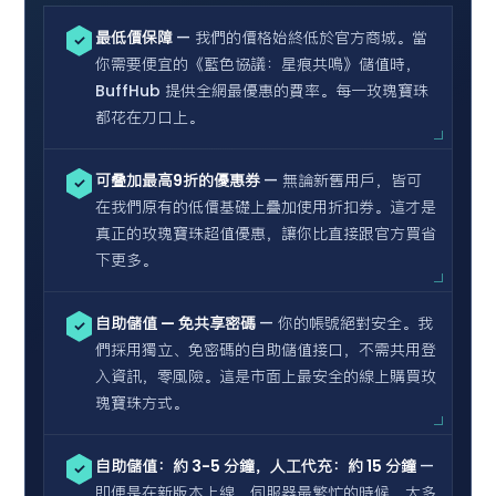
最低價保障
— 我們的價格始終低於官方商城。當
✓
你需要便宜的《藍色協議：星痕共鳴》儲值時，
BuffHub 提供全網最優惠的費率。每一玫瑰寶珠
都花在刀口上。
可叠加最高9折的優惠券
— 無論新舊用戶，皆可
✓
在我們原有的低價基礎上疊加使用折扣券。這才是
真正的玫瑰寶珠超值優惠，讓你比直接跟官方買省
下更多。
自助儲值 — 免共享密碼
— 你的帳號絕對安全。我
✓
們採用獨立、免密碼的自助儲值接口，不需共用登
入資訊，零風險。這是市面上最安全的線上購買玫
瑰寶珠方式。
自助儲值：約 3-5 分鐘，人工代充：約 15 分鐘
—
✓
即便是在新版本上線、伺服器最繁忙的時候，大多