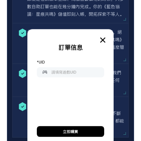
數自助訂單也能在幾分鐘內完成。你的《藍色協
議：星痕共鳴》儲值即刻入帳，開拓探索不等人。
永不封號
— 我們採用 100% 安全的儲值渠道，絕
✓
無黑卡或非法代充。你的《藍色協議：星痕共鳴》
訂單信息
帳號永遠不必擔心封號風險，安心課金就是這麼簡
單。
*UID
24/7 全天候在線客服
— 凌晨 3 點有問題？我們
✓
的團隊全天候在線，隨時協助您處理訂單或任何
《藍色協議：星痕共鳴》課金的疑難雜症。
多元付款方式
— 我們支援 Visa、
✓
MasterCard、數位錢包、簽帳金融卡以及不斷
增加的在地支付管道。無論你習慣哪種方式，都能
輕鬆完成《藍色協議：星痕共鳴》儲值。
立即購買