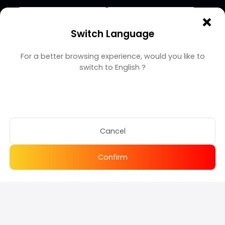
×
Switch Language
For a better browsing experience, would you like to
switch to
English
?
Copyright BUFFHUB
© 2026 XGX GAMES LIMITED
總計
-
+
Cancel
$
4.46
Confirm
Buy Now