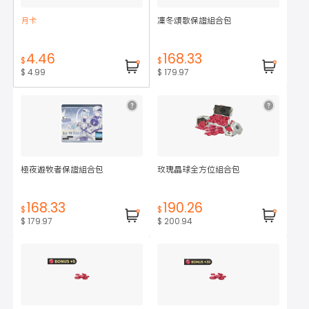
月卡
凜冬頌歌保證組合包
4.46
168.33
$
$
$ 4.99
$ 179.97
極夜遊牧者保證組合包
玫瑰晶球全方位組合包
168.33
190.26
$
$
$ 179.97
$ 200.94