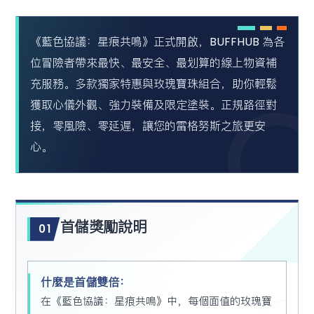
《藍色協議：星痕共鳴》正式開啟，BUFFHUB 為各
位冒險者帶來最快、最安全、最划算的線上物資補
充服務。多款獨家特惠與玫瑰寶珠組合，助你輕鬆
獲取心儀外觀、強力裝備及限定塗裝。正規路徑對
接，零風險、零延遲，讓您的雷格努斯之旅更安
心。
首儲獎勵說明
01
什麼是首儲雙倍：
在《藍色協議：星痕共鳴》中，每個面值的玫瑰寶