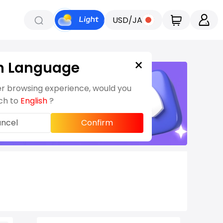
USD/JA
×
h Language
er browsing experience, would you
tch to
English
?
ncel
Confirm