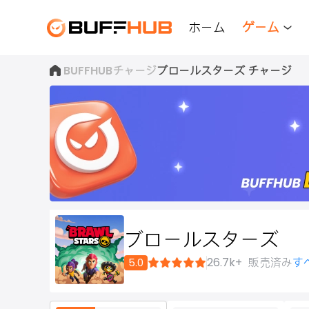
ホーム
ゲーム
BUFFHUB
チャージ
ブロールスターズ チャージ
今
す
ブロールスターズ
ぐ
26.7k+
販売済み
す
5.0
参