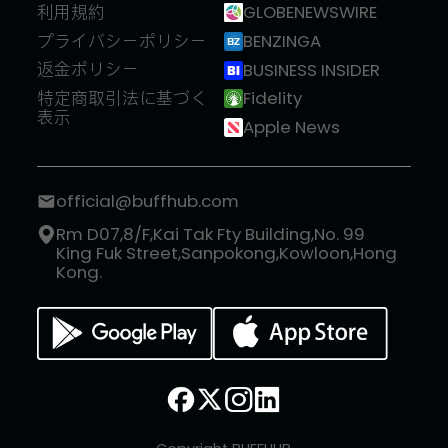
利用規約
GLOBENEWSWIRE
プライバシーポリシー
BENZINGA
返金ポリシー
BUSINESS INSIDER
特定商取引法に基づく
Fidelity
表示
Apple News
official@buffhub.com
Rm D07,8/F,Kai Tak Fty Building,No. 99
King Fuk Street,Sanpokong,Kowloon,Hong
Kong.