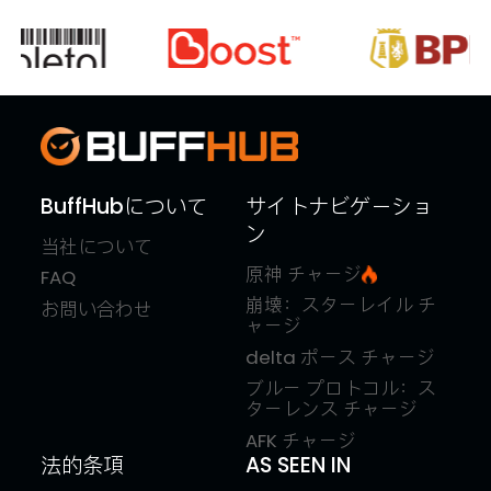
BuffHubについて
サイトナビゲーショ
ン
当社について
原神 チャージ
FAQ
崩壊：スターレイル チ
お問い合わせ
ャージ
delta ポース チャージ
ブルー プロトコル：ス
ターレンス チャージ
AFK チャージ
法的条項
AS SEEN IN