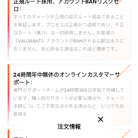
正規ルート採用、アカウントBANリスクゼ
ロ：
すべてのチャージが正規の認可ルート経由であること
を保証します。プロセスは正規かつ透明であり、不正
なカード（黒カ）は一切使用しません。お客様の
《VALORANT》アカウントがBANされる心配は永久に
ありません。安心安全な課金はこれほど簡単です。
24時間年中無休のオンラインカスタマーサ
ポート：
専門のサポートチームが24時間365日体制で待機して
います。購入時のサポートが必要な場合や、チャージ
手順についてご不明な点がある場合など、いつでもお
客様をサポートいたします。
注文情報