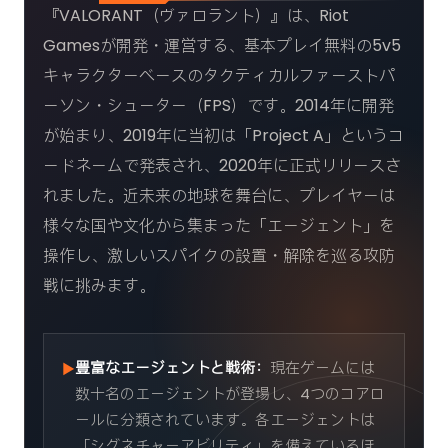
『VALORANT（ヴァロラント）』は、Riot
Gamesが開発・運営する、基本プレイ無料の5v5
キャラクターベースのタクティカルファーストパ
ーソン・シューター（FPS）です。2014年に開発
が始まり、2019年に当初は「Project A」というコ
ードネームで発表され、2020年に正式リリースさ
れました。近未来の地球を舞台に、プレイヤーは
様々な国や文化から集まった「エージェント」を
操作し、激しいスパイクの設置・解除を巡る攻防
戦に挑みます。
豊富なエージェントと戦術：
現在ゲームには
▶
数十名のエージェントが登場し、4つのコアロ
ールに分類されています。各エージェントは
「シグネチャーアビリティ」を備えているほ