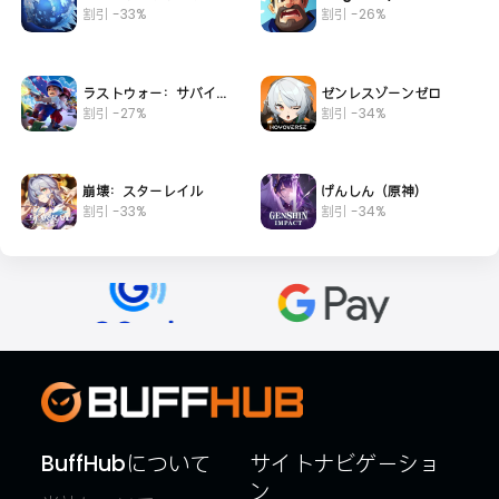
割引 -33%
割引 -26%
ラストウォー：サバイバル/Last War
ゼンレスゾーンゼロ
割引 -27%
割引 -34%
崩壊：スターレイル
げんしん（原神）
割引 -33%
割引 -34%
BuffHubについて
サイトナビゲーショ
ン