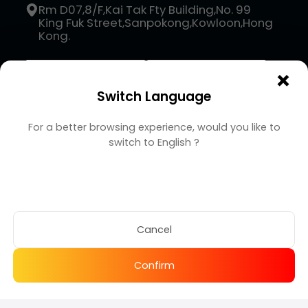
Rm D07,8/F,Kai Tak Fty Building,No. 99
King Fuk Street,Sanpokong,Kowloon,Hong
Kong.
×
Switch Language
For a better browsing experience, would you like to
switch to
English
?
Copyright BUFFHUB
© 2026 XGX GAMES LIMITED
合計
-
+
Cancel
$
4.68
Confirm
Buy Now