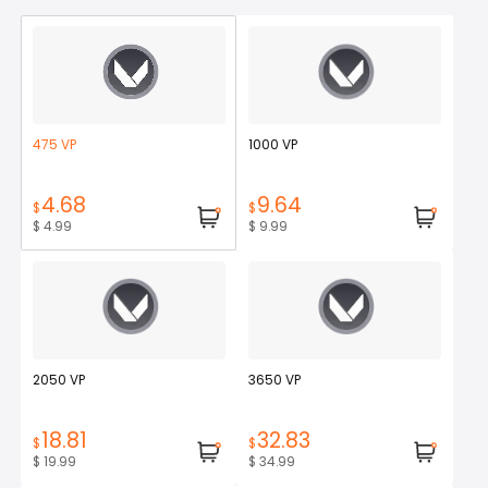
475 VP
1000 VP
4.68
9.64
$
$
$ 4.99
$ 9.99
2050 VP
3650 VP
18.81
32.83
$
$
$ 19.99
$ 34.99