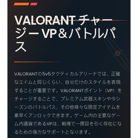
VALORANT チャー
ジ — VP＆バトルパ
ス
VALORANTの5v5タクティカルアリーナでは、正確
なエイムと同じくらい、自分だけのスタイルを表現
することが重要です。VALORANTポイント（VP）を
チャージすることで、プレミアム武器スキンや今シ
ーズンのバトルパス、その他様々な限定アイテムを
素早くアンロックできます。ゲーム内の主要なゲー
ム内通貨であるVPは、戦場で一際目を引く存在にな
るための強力なサポートとなります。