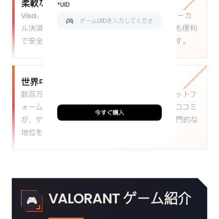
柔軟な決済方法：
*UID
Visa、MasterCard、PayPal、および様々なローカ
ル決済方法に対応しており、お客様にとって最も便利
で安全な支払い方法を自由にお選びいただけます。
世界中のプレイヤーに選ばれる理由：
数百万人以上のプレイヤーに選ばれているプラットフ
ォームとして、非常に高いリピート率と優れた口コミ
今すぐ購入
が、ゲームチャージ分野におけるBUFFHUBの専門的な
地位を証明しています。
VALORANT ゲーム紹介
🎮