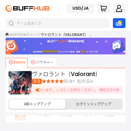
USD/JA
BUFFHUB
チャージ
ヴァロラント（VALORANT） チャージ
今
す
ぐ
参
Points
バウチャー
加
ヴァロラント（Valorant）
5.0
30.1k+
販売済み
の遅延が生じる場合があります。しばらくお待ちください。 現在注文が殺到しており
UIDトップアップ
ログイントップアップ
マレーシア
インドネシア
フィリピン
タイ
シンガポール