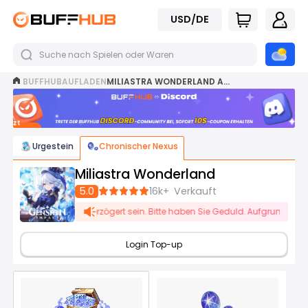
USD/DE
BUFFHUB
AUFLADEN
MILIASTRA WONDERLAND AUFLADEN
Jetzt
beitreten
Urgestein
Chronischer Nexus
Miliastra Wonderland
5.0
16k+
Verkauft
 1-5 Minuten verzögert sein. Bitte haben Sie Geduld. Aufgrund hoher Auft
Login Top-up