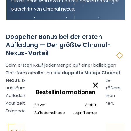
Stress, ohne Wartezeit und mit nahezu sofortiger
Gutschrift von Chronal Nexus.
Doppelter Bonus bei der ersten
Aufladung — Der größte Chronal-
Nexus-Vorteil
Beim ersten Kauf jeder Menge auf einer beliebigen
Plattform erhältst du
die doppelte Menge Chronal
Nexus
. Dieser Bonus wird jedes Jahr während der
Jubiläumsfeier zurückgesetzt. Wenn du eine größere
Bestellinformationen
Aufladung planst, ist es besonders sinnvoll, deinen
Kauf zeitlich auf die Zurücksetzung abzustimmen.
Server:
Global
Folgende Mengen kannst du erhalten:
Auflademethode
Login Top-up
Aufgeladene Menge Chronal Nexus
Insgesamt erhalte