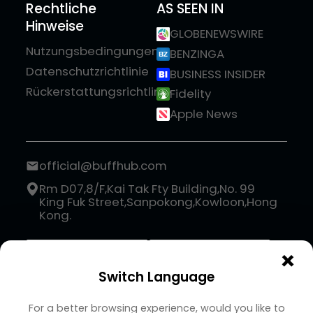
Rechtliche
AS SEEN IN
Hinweise
GLOBENEWSWIRE
Nutzungsbedingungen
BENZINGA
Datenschutzrichtlinie
BUSINESS INSIDER
Rückerstattungsrichtlinie
Fidelity
Apple News
official@buffhub.com
Rm D07,8/F,Kai Tak Fty Building,No. 99
King Fuk Street,Sanpokong,Kowloon,Hong
Kong.
×
Switch Language
For a better browsing experience, would you like to