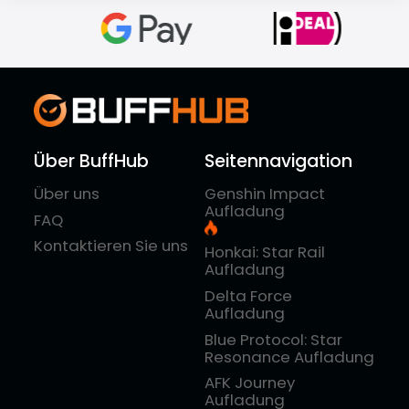
Über BuffHub
Seitennavigation
Über uns
Genshin Impact
Aufladung
FAQ
Kontaktieren Sie uns
Honkai: Star Rail
Aufladung
Delta Force
Aufladung
Blue Protocol: Star
Resonance Aufladung
AFK Journey
Aufladung