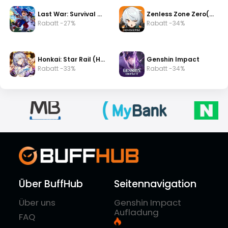
Last War: Survival Game
Zenless Zone Zero(zzz)
Rabatt -27%
Rabatt -34%
Honkai: Star Rail (HSR)
Genshin Impact
Rabatt -33%
Rabatt -34%
Über BuffHub
Seitennavigation
Über uns
Genshin Impact
Aufladung
FAQ