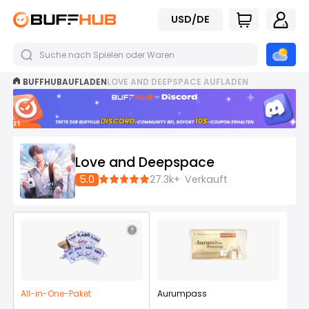
USD/DE
BUFFHUB
AUFLADEN
LOVE AND DEEPSPACE AUFLADEN
Jetzt
beitreten
Love and Deepspace
5.0
27.3k+
Verkauft
All-in-One-Paket
Aurumpass