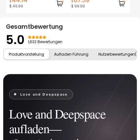
44.14
87.39
$
$
$ 49.99
$ 99.99
Gesamtbewertung
5.0
1,632 Bewertungen
Produktvorstellung
Aufladen Führung
Nutzerbewertungen(1,
Love and Deepspace
Love and Deepspace
aufladen—