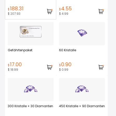
188.31
4.55
$
$
$ 207.93
$ 4.99
Gefährtenpaket
60 Kristalle
17.00
0.90
$
$
$ 18.99
$ 0.99
300 Kristalle + 30 Diamanten
450 Kristalle + 90 Diamanten