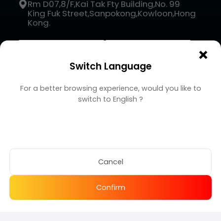
Rm D07,8/F,Kai Tak Fty Building,No. 99
King Fuk Street,Sanpokong,Kowloon,Hong
Kong.
×
Switch Language
For a better browsing experience, would you like to
switch to
English
?
Copyright BUFFHUB
© 2026 XGX GAMES LIMITED
Gesamt
-
+
Cancel
$
188.31
Confirm
Buy Now