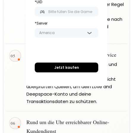
*UID
während manuelle Aufladungen in der Regel
ungefähr 15 Minuten benötigen. Die
tatsächliche Bearbeitungszeit kann je nach
*Server
Bestellaufkommen, Serverstatus und
America
Zahlungsprüfung variieren.
Sicherer und zuverlässiger Aufladeservice
✓
— BuffHub verwendet einen sicheren und
Jetzt kaufen
zuverlässigen Aufladeprozess und
vermeidet Zahlungsmethoden aus nicht
überprüften Quellen, um dein Love and
Deepspace-Konto und deine
Transaktionsdaten zu schützen.
Rund um die Uhr erreichbarer Online-
✓
Kundendienst