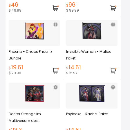
46
96
$
$
$ 49.99
$ 99.99
Phoenix - Chaos Phoenix
Invisible Woman - Malice
Bundle
Paket
19.61
14.61
$
$
$ 20.98
$ 15.97
Doctor Strange im
Psylocke – Rache-Paket
Multiversum des...