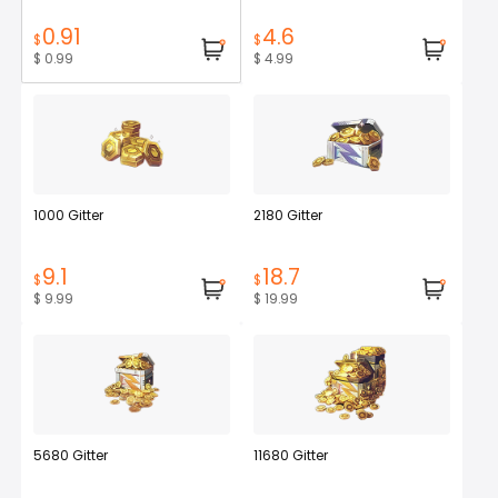
0.91
4.6
$
$
$ 0.99
$ 4.99
1000 Gitter
2180 Gitter
9.1
18.7
$
$
$ 9.99
$ 19.99
5680 Gitter
11680 Gitter