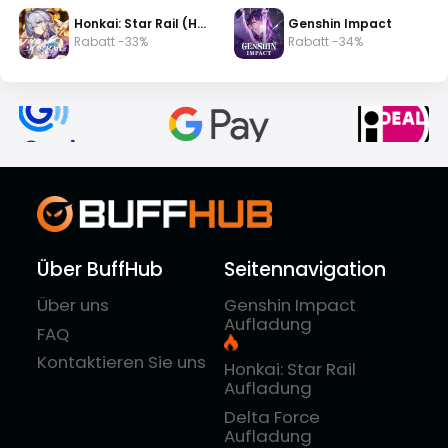
Honkai: Star Rail (HSR)
Genshin Impact
Rabatt -33%
Rabatt -34%
Über BuffHub
Seitennavigation
Über uns
Genshin Impact
Aufladung
FAQ
Kontaktieren Sie uns
Honkai: Star Rail
Aufladung
Delta Force
Aufladung