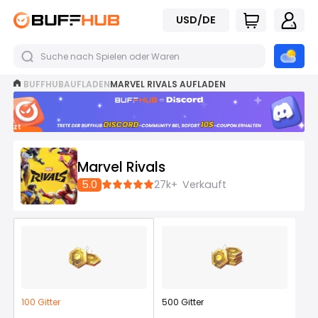
USD/DE
BUFFHUB
AUFLADEN
MARVEL RIVALS AUFLADEN
Jetzt
beitreten
Marvel Rivals
5.0
27k+
Verkauft
100 Gitter
500 Gitter