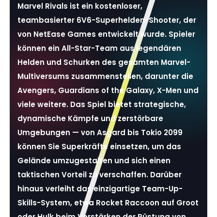
Marvel Rivals ist ein kostenloser,
teambasierter 6V6-Superhelden-Shooter, der
von NetEase Games entwickelt wurde. Spieler
können ein All-Star-Team aus legendären
Helden und Schurken des gesamten Marvel-
Multiversums zusammenstellen, darunter die
Avengers, Guardians of the Galaxy, X-Men und
viele weitere. Das Spiel bietet strategische,
dynamische Kämpfe und zerstörbare
Umgebungen — von Asgard bis Tokio 2099
können Sie Superkräfte einsetzen, um das
Gelände umzugestalten und sich einen
taktischen Vorteil zu verschaffen. Darüber
hinaus verleiht das einzigartige Team-Up-
Skills-System, etwa Rocket Raccoon auf Groot
oder Hulk beim Verstärken der Rüstung von