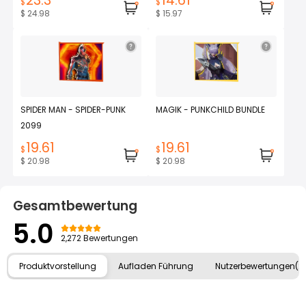
23.3
14.61
$
$
$ 24.98
$ 15.97
SPIDER MAN - SPIDER-PUNK
MAGIK - PUNKCHILD BUNDLE
2099
19.61
19.61
$
$
$ 20.98
$ 20.98
Gesamtbewertung
5.0
2,272 Bewertungen
Produktvorstellung
Aufladen Führung
Nutzerbewertungen(2,