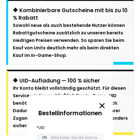
🔶 Kombinierbare Gutscheine mit bis zu 10
% Rabatt
Sowohl neue als auch bestehende Nutzer können
Rabattgutscheine zusätzlich zu unseren bereits
niedrigen Preisen verwenden. So sparen Sie beim
Kauf von Units deutlich mehr als beim direkten
Kauf im In-Game-Shop.
🔶 UID-Aufladung — 100 % sicher
Ihr Konto bleibt vollständig geschützt. Für diesen
Service wird ausschließlich Ihre In-Game-UID
benötigt — ein Passwort ist nicht erforderlich.
Dadurch wird das Risiko einer Weitergabe Ihrer
Bestellinformationen
Zugangsdaten vermieden. Dies ist eine besonders
sichere Möglichkeit, Units zu kaufen.
*UID