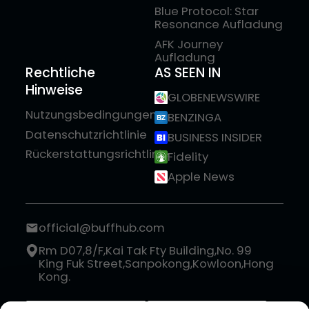
Blue Protocol: Star
Resonance Aufladung
AFK Journey
Aufladung
Rechtliche
AS SEEN IN
Hinweise
GLOBENEWSWIRE
Nutzungsbedingungen
BENZINGA
Datenschutzrichtlinie
BUSINESS INSIDER
Rückerstattungsrichtlinie
Fidelity
Apple News
official@buffhub.com
Rm D07,8/F,Kai Tak Fty Building,No. 99
King Fuk Street,Sanpokong,Kowloon,Hong
Kong.