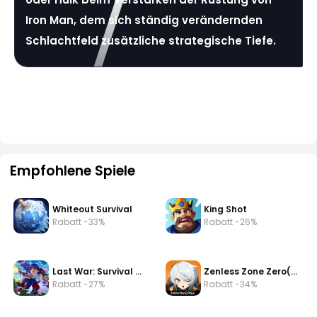
Iron Man, dem sich ständig verändernden
Schlachtfeld zusätzliche strategische Tiefe.
Empfohlene Spiele
Whiteout Survival
King Shot
Rabatt -33%
Rabatt -26%
Last War: Survival Game
Zenless Zone Zero(zzz)
Rabatt -27%
Rabatt -34%