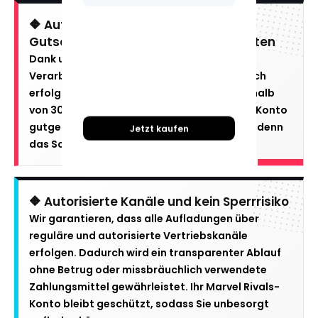
🔶 Automatische Direktaufladung —
Gutschrift in 30 Sekunden bis 3 Minuten
Dank unseres effizienten automatisierten
Verarbeitungssystems werden die Units nach
erfolgreicher Zahlung normalerweise innerhalb
von 30 Sekunden bis 3 Minuten direkt Ihrem Konto
gutgeschrieben. Keine langen Wartezeiten, denn
Jetzt kaufen
das Schlachtfeld wartet auf niemanden.
🔶 Autorisierte Kanäle und kein Sperrrisiko
Wir garantieren, dass alle Aufladungen über
reguläre und autorisierte Vertriebskanäle
erfolgen. Dadurch wird ein transparenter Ablauf
ohne Betrug oder missbräuchlich verwendete
Zahlungsmittel gewährleistet. Ihr Marvel Rivals-
Konto bleibt geschützt, sodass Sie unbesorgt