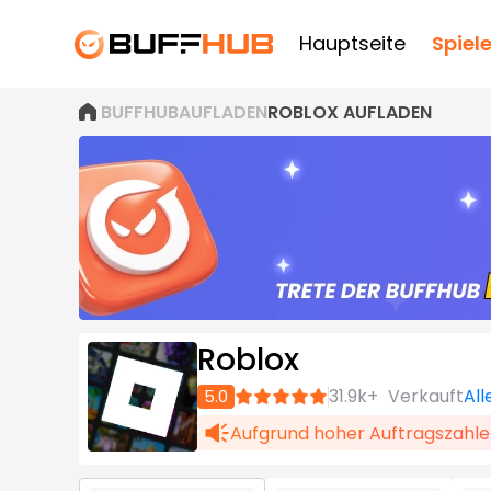
Hauptseite
Spiel
BUFFHUB
AUFLADEN
ROBLOX AUFLADEN
Roblox
Jetzt
31.9k+
Verkauft
Al
5.0
beitreten
Aufgrund hoher Auftragszahlen