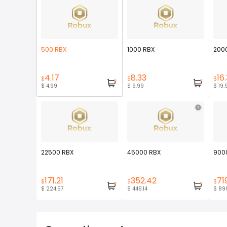
500 RBX
1000 RBX
200
4.17
8.33
16.
$
$
$
$ 4.99
$ 9.99
$ 19.
22500 RBX
45000 RBX
900
171.21
352.42
71
$
$
$
$ 224.57
$ 449.14
$ 89