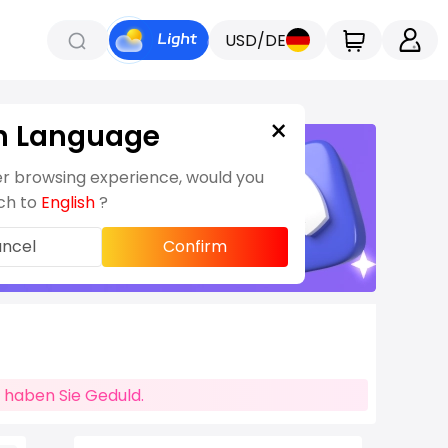
USD/DE
×
h Language
er browsing experience, would you
tch to
English
?
ncel
Confirm
e haben Sie Geduld.