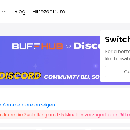
e
Blog
Hilfezentrum
Switc
For a bett
like to swi
Ca
le Kommentare anzeigen
 kann die Zustellung um 1-5 Minuten verzögert sein. Bitt