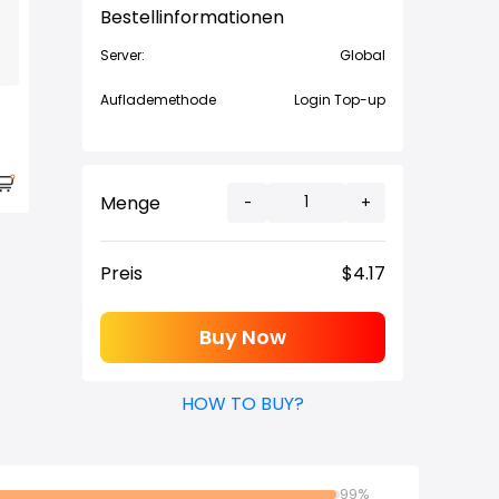
Bestellinformationen
Server:
Global
Auflademethode
Login Top-up
Menge
-
+
Preis
$
4.17
Buy Now
HOW TO BUY?
99%