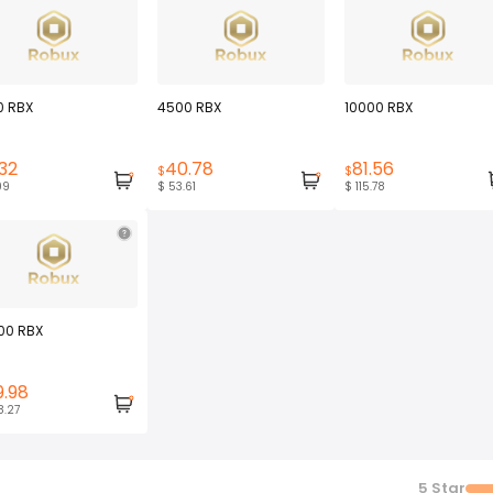
0 RBX
4500 RBX
10000 RBX
32
40.78
81.56
$
$
99
$ 53.61
$ 115.78
00 RBX
9.98
8.27
5
Star