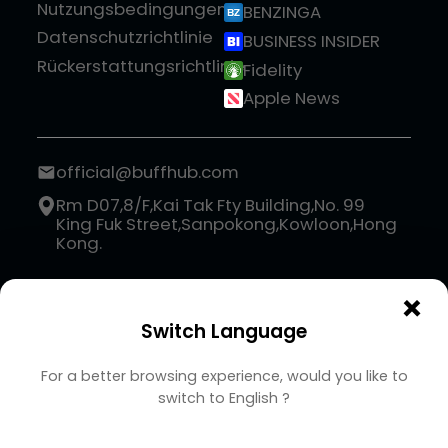
Nutzungsbedingungen
BENZINGA
Datenschutzrichtlinie
BUSINESS INSIDER
Rückerstattungsrichtlinie
Fidelity
Apple News
official@buffhub.com
Rm D07,8/F,Kai Tak Fty Building,No. 99
King Fuk Street,Sanpokong,Kowloon,Hong
Kong.
×
Switch Language
For a better browsing experience, would you like to
switch to
English
?
Copyright BUFFHUB