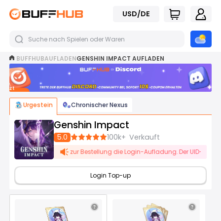
USD/DE
BUFFHUB
AUFLADEN
GENSHIN IMPACT AUFLADEN
Jetzt
beitreten
Urgestein
Chronischer Nexus
Genshin Impact
5.0
100k+
Verkauft
ar. Bitte wählen Sie zur Bestellung die Login-Aufladung. Der UID-Aufladekan
Login Top-up