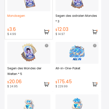
Mondsegen
Segen des astralen Mondes
* 3
3.6
12.03
$
$
$ 4.99
$ 14.97
Segen des Mondes der
All-in-One-Paket
Welten * 5
20.06
175.45
$
$
$ 24.95
$ 229.99