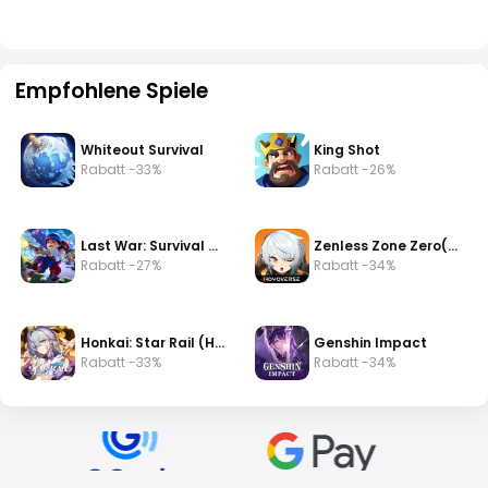
Empfohlene Spiele
Whiteout Survival
King Shot
Rabatt -33%
Rabatt -26%
Last War: Survival Game
Zenless Zone Zero(zzz)
Rabatt -27%
Rabatt -34%
Honkai: Star Rail (HSR)
Genshin Impact
Rabatt -33%
Rabatt -34%