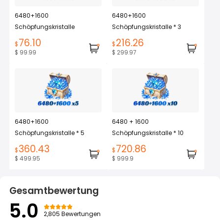
6480+1600
6480+1600
Schöpfungskristalle
Schöpfungskristalle * 3
76.10
216.26
$
$
$ 99.99
$ 299.97
6480+1600
6480 + 1600
Schöpfungskristalle * 5
Schöpfungskristalle * 10
360.43
720.86
$
$
$ 499.95
$ 999.9
Gesamtbewertung
5.0
2,805 Bewertungen