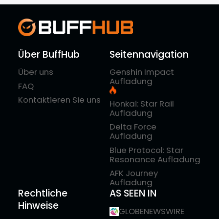
Über BuffHub
Seitennavigation
Über uns
Genshin Impact
Aufladung
FAQ
Kontaktieren Sie uns
Honkai: Star Rail
Aufladung
Delta Force
Aufladung
Blue Protocol: Star
Resonance Aufladung
AFK Journey
Aufladung
Rechtliche
AS SEEN IN
Hinweise
GLOBENEWSWIRE